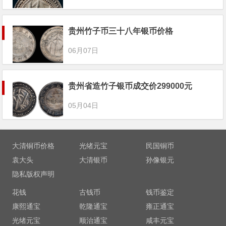
贵州竹子币三十八年银币价格
06月07日
贵州省造竹子银币成交价299000元
05月04日
大清铜币价格
光绪元宝
民国铜币
袁大头
大清银币
孙像银元
隐私版权声明
花钱
古钱币
钱币鉴定
康熙通宝
乾隆通宝
雍正通宝
光绪元宝
顺治通宝
咸丰元宝