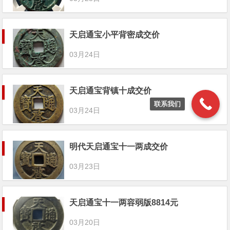
天启通宝小平背密成交价
03月24日
天启通宝背镇十成交价
联系我们
03月24日
明代天启通宝十一两成交价
03月23日
天启通宝十一两容弱版8814元
03月20日