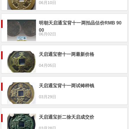
06月10日
明朝天启通宝背十一两拍品估价RMB 90
00
06月02日
天启通宝密十一两最新价格
04月05日
天启通宝背十一两试铸样钱
03月29日
天启通宝折二徐天启成交价
03月28日