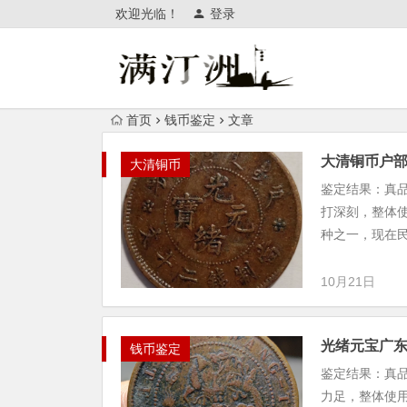
欢迎光临！
登录
首页
钱币鉴定
文章
大清铜币户
大清铜币
鉴定结果：真
打深刻，整体
种之一，现在民
10月21日
光绪元宝广
钱币鉴定
鉴定结果：真
力足，整体使