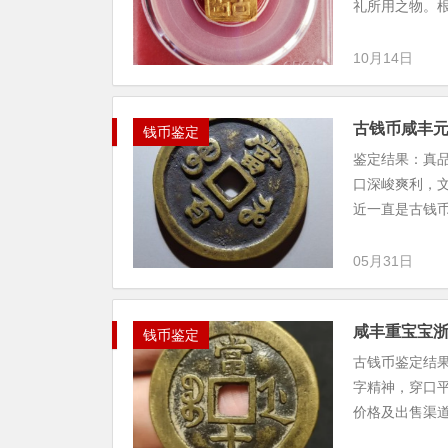
礼所用之物。根
10月14日
古钱币咸丰
钱币鉴定
鉴定结果：真
口深峻爽利，
近一直是古钱币
05月31日
咸丰重宝宝
钱币鉴定
古钱币鉴定结
字精神，穿口
价格及出售渠道