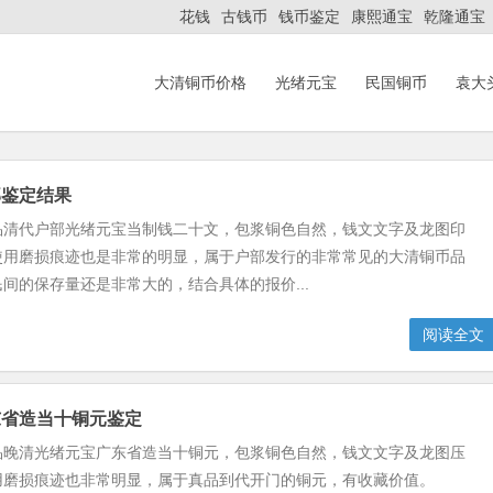
花钱
古钱币
钱币鉴定
康熙通宝
乾隆通宝
大清铜币价格
光绪元宝
民国铜币
袁大
部鉴定结果
品清代户部光绪元宝当制钱二十文，包浆铜色自然，钱文文字及龙图印
使用磨损痕迹也是非常的明显，属于户部发行的非常常见的大清铜币品
间的保存量还是非常大的，结合具体的报价...
阅读全文
东省造当十铜元鉴定
品晚清光绪元宝广东省造当十铜元，包浆铜色自然，钱文文字及龙图压
用磨损痕迹也非常明显，属于真品到代开门的铜元，有收藏价值。