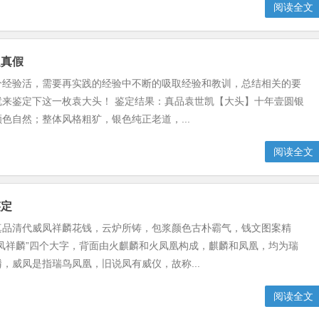
阅读全文
定真假
个经验活，需要再实践的经验中不断的吸取经验和教训，总结相关的要
就来鉴定下这一枚袁大头！ 鉴定结果：真品袁世凯【大头】十年壹圆银
色自然；整体风格粗犷，银色纯正老道，...
阅读全文
鉴定
真品清代威凤祥麟花钱，云炉所铸，包浆颜色古朴霸气，钱文图案精
凤祥麟”四个大字，背面由火麒麟和火凤凰构成，麒麟和凤凰，均为瑞
，威凤是指瑞鸟凤凰，旧说凤有威仪，故称...
阅读全文