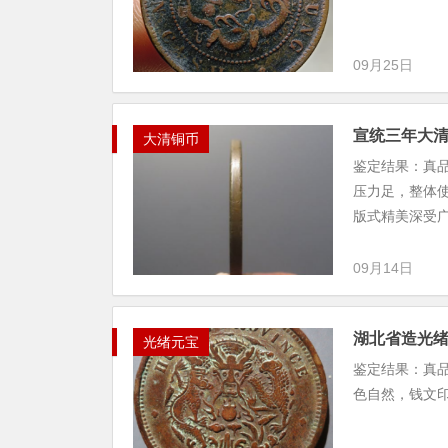
09月25日
宣统三年大
大清铜币
鉴定结果：真
压力足，整体
版式精美深受
09月14日
湖北省造光
光绪元宝
鉴定结果：真
色自然，钱文