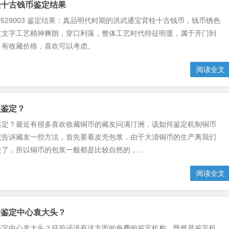
桂十古钱币鉴定结果
40529003 鉴定结果：真品明代时期的洪武通宝背桂十古钱币，钱币锈色
文文字工艺精神爽朗，穿口利落，整体工艺时代特征明显，属于开门到
，有收藏价格，喜欢可以考虑。
阅读全文
么鉴定？
鉴定？最近有很多喜欢收藏铜币的藏友问满汀洲，该如何鉴定机制铜币
就告诉藏友一些方法，首先要看皮壳包浆，由于大清铜币的生产离我们
了，所以铜币的包浆一般都是比较自然的，...
阅读全文
费鉴定中心袁大头？
鉴定中心袁大头？目前还没有这方面的免费的鉴定机构，既然是鉴定机