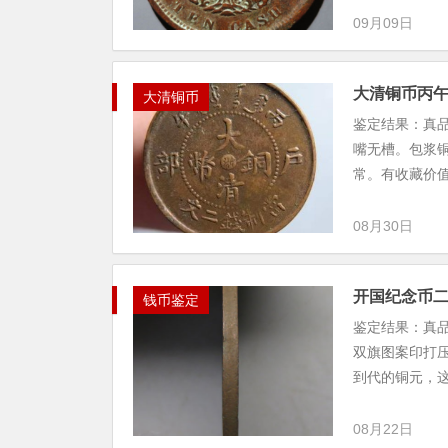
09月09日
大清铜币丙午
大清铜币
鉴定结果：真品
嘴无槽。包浆
常。有收藏价
08月30日
开国纪念币
钱币鉴定
鉴定结果：真
双旗图案印打
到代的铜元，这
08月22日