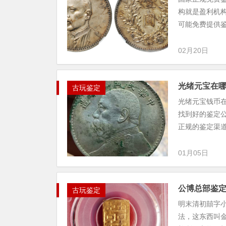
构就是盈利机
可能免费提供鉴
02月20日
光绪元宝在
古玩鉴定
光绪元宝钱币
找到好的鉴定
正规的鉴定渠道
01月05日
公博总部鉴
古玩鉴定
明末清初囍字小
法，这东西叫