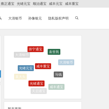
雍正通宝
光绪元宝
顺治通宝
咸丰元宝
咸丰重宝
头
大清银币
孙像银元
隐私版权声明
崇宁通宝
袁世凯
咸丰重宝
光绪元宝
大清银币
马钱
光绪通宝
袁大头
咸丰通宝
天启通宝
暂无更新