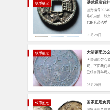
洪武通宝背
钱币鉴定
鉴定编号202
堆积自然，钱
代的真品钱币
05月29日
大清铜币怎
钱币鉴定
大清铜币怎么
呢，下面我们
已经有百年历史
03月29日
国家正规免
钱币鉴定
国家正规免费