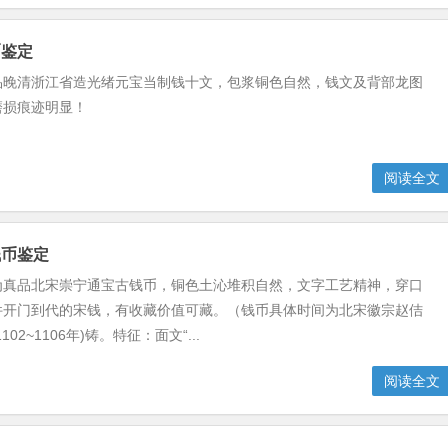
币鉴定
品晚清浙江省造光绪元宝当制钱十文，包浆铜色自然，钱文及背部龙图
磨损痕迹明显！
阅读全文
钱币鉴定
为真品北宋崇宁通宝古钱币，铜色土沁堆积自然，文字工艺精神，穿口
件开门到代的宋钱，有收藏价值可藏。（钱币具体时间为北宋徽宗赵佶
02~1106年)铸。特征：面文“...
阅读全文