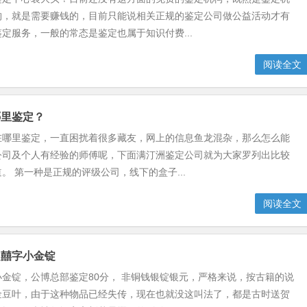
构，就是需要赚钱的，目前只能说相关正规的鉴定公司做公益活动才有
定服务，一般的常态是鉴定也属于知识付费...
阅读全文
哪里鉴定？
在哪里鉴定，一直困扰着很多藏友，网上的信息鱼龙混杂，那么怎么能
公司及个人有经验的师傅呢，下面满汀洲鉴定公司就为大家罗列出比较
。 第一种是正规的评级公司，线下的盒子...
阅读全文
定囍字小金锭
金锭，公博总部鉴定80分， 非铜钱银锭银元，严格来说，按古籍的说
金豆叶，由于这种物品已经失传，现在也就没这叫法了，都是古时送贺