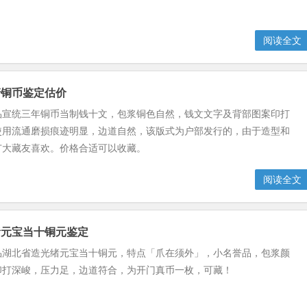
阅读全文
清铜币鉴定估价
品宣统三年铜币当制钱十文，包浆铜色自然，钱文文字及背部图案印打
使用流通磨损痕迹明显，边道自然，该版式为户部发行的，由于造型和
广大藏友喜欢。价格合适可以收藏。
阅读全文
绪元宝当十铜元鉴定
品湖北省造光绪元宝当十铜元，特点「爪在须外」，小名誉品，包浆颜
印打深峻，压力足，边道符合，为开门真币一枚，可藏！