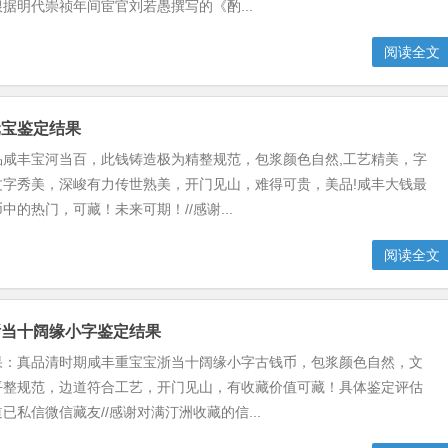
据明代崇祯年间宦官刘若愚撰写的《酌...
阅读全文
元宝鉴定结果
品咸丰宝河当百，此钱铸造极为精整规范，包浆颜色自然,工艺精美，字
文字秀美，深峻有力传世熟美，开门见山，难得可贵，美品!咸丰大钱最
中的热门，可藏！未来可期！//感谢...
阅读全文
浙当十阔缘小字鉴定结果
果：真品清时期咸丰重宝宝浙当十阔缘小字古钱币，包浆颜色自然，文
平整规范，边道符合工艺，开门见山，有收藏价值可藏！具体鉴定评估
已私信微信藏友//感谢对满汀洲收藏的信...