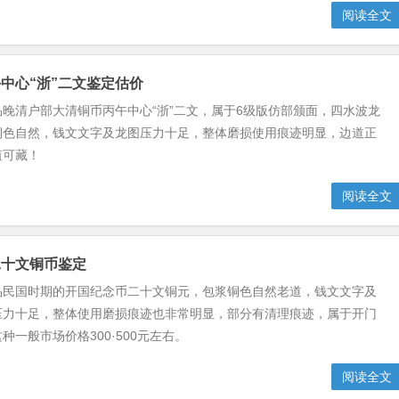
阅读全文
中心“浙”二文鉴定估价
晚清户部大清铜币丙午中心“浙”二文，属于6级版仿部颁面，四水波龙
铜色自然，钱文文字及龙图压力十足，整体磨损使用痕迹明显，边道正
值可藏！
阅读全文
二十文铜币鉴定
品民国时期的开国纪念币二十文铜元，包浆铜色自然老道，钱文文字及
压力十足，整体使用磨损痕迹也非常明显，部分有清理痕迹，属于开门
种一般市场价格300·500元左右。
阅读全文