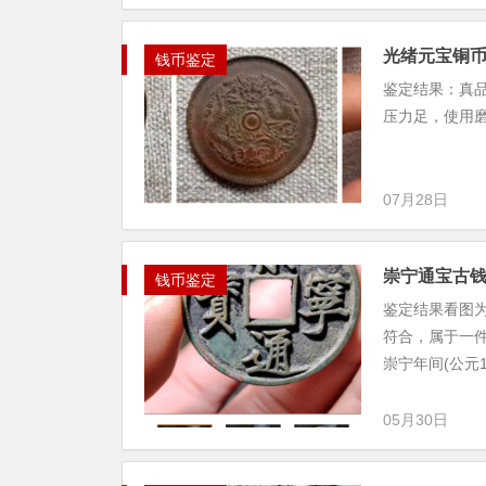
光绪元宝铜
钱币鉴定
鉴定结果：真
压力足，使用
07月28日
崇宁通宝古
钱币鉴定
鉴定结果看图
符合，属于一
崇宁年间(公元11
05月30日