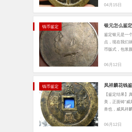
04月15日
银元怎么鉴
钱币鉴定
鉴定银元是一
点，现在我们
币版式，包浆颜
06月12日
凤祥麟花钱
钱币鉴定
【鉴定结果】
美，正面铸“威
兽也，威凤祥麟
06月12日