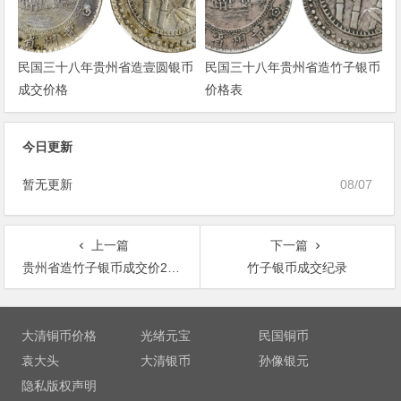
民国三十八年贵州省造壹圆银币
民国三十八年贵州省造竹子银币
成交价格
价格表
今日更新
暂无更新
08/07
上一篇
下一篇
贵州省造竹子银币成交价299000元
竹子银币成交纪录
文
章
大清铜币价格
光绪元宝
民国铜币
导
袁大头
大清银币
孙像银元
航
隐私版权声明