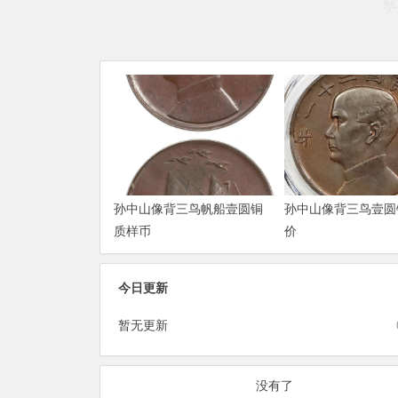
孙中山像背三鸟帆船壹圆铜
孙中山像背三鸟壹圆
质样币
价
今日更新
暂无更新
没有了