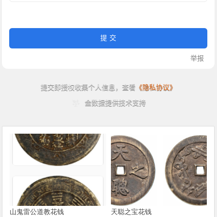
山鬼雷公道教花钱
天聪之宝花钱