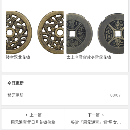
镂空双龙花钱
太上老君背敕令雷霆花钱
今日更新
暂无更新
08/07
上一篇
下一篇
周元通宝背日月花钱价格
鉴赏『周元通宝』背“男女闺房双喜”花钱一枚