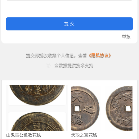
山鬼雷公道教花钱
天聪之宝花钱