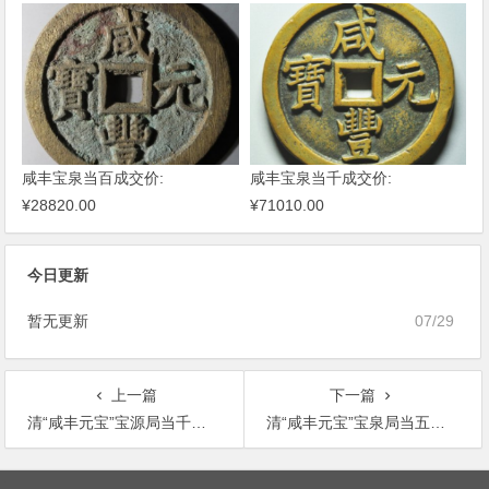
咸丰宝泉当百成交价:
咸丰宝泉当千成交价:
¥28820.00
¥71010.00
今日更新
暂无更新
07/29
上一篇
下一篇
清“咸丰元宝”宝源局当千母钱一枚
清“咸丰元宝”宝泉局当五百刻花试铸母钱
文