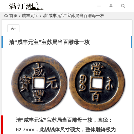
首页
咸丰元宝
清“咸丰元宝”宝苏局当百雕母一枚
A+
清“咸丰元宝”宝苏局当百雕母一枚
清“咸丰元宝”宝苏局当百雕母一枚，直径：
62.7mm，此钱钱体尺寸硕大，整体雕铸极为