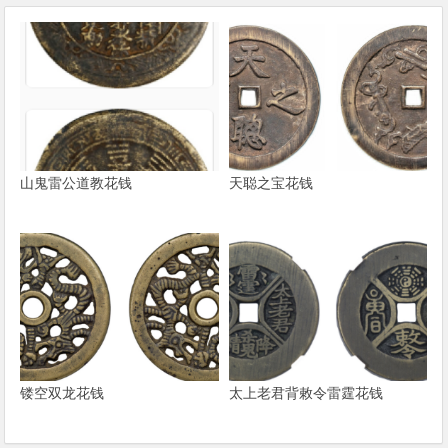
山鬼雷公道教花钱
天聪之宝花钱
镂空双龙花钱
太上老君背敕令雷霆花钱