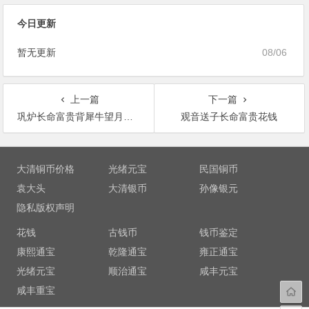
今日更新
暂无更新
08/06
上一篇
下一篇
巩炉长命富贵背犀牛望月花钱
观音送子长命富贵花钱
文
章
大清铜币价格
光绪元宝
民国铜币
导
袁大头
大清银币
孙像银元
航
隐私版权声明
花钱
古钱币
钱币鉴定
康熙通宝
乾隆通宝
雍正通宝
光绪元宝
顺治通宝
咸丰元宝
咸丰重宝