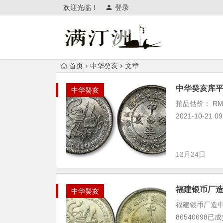
欢迎光临！
登录
首页
中华癸亥
文章
中华癸亥库
中华癸亥
拍品估价： RM
2021-10-21 
12月24日
福建银币厂
中华癸亥
福建银币厂造中华
86540698