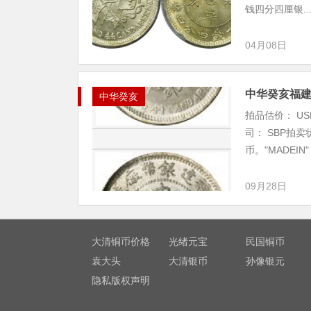
钱四分四厘银..
04月08日
中华癸亥福
中华癸亥
拍品估价： USD
司： SBP拍
币。"MADEIN"
09月28日
大清铜币价格
光绪元宝
民国铜币
袁大头
大清银币
孙像银元
隐私版权声明