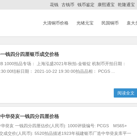
花钱
古钱币
钱币鉴定
康熙通宝
乾隆通宝
大清铜币价格
光绪元宝
民国铜币
袁大
平一钱四分四厘银币成交价格
B 1000拍品专场： 上海泓盛2021年秋拍-金银锭 机制币开拍日期：
09:30:00结标日期： 2021-10-22 19:30:00拍品品相： PCGS ...
阅读全文
造中华癸亥一钱四分四厘价格
癸亥 一钱四分四厘估价(人民币): 1000评级编号: PCGS MS65+
已成交成交价(人民币): 5520拍品描述1923年福建银币厂造中华癸亥库平一