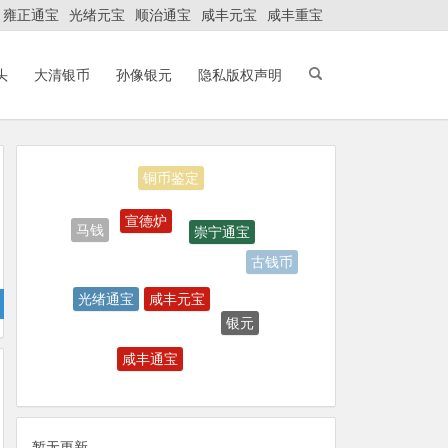
雍正通宝
光绪元宝
顺治通宝
咸丰元宝
咸丰重宝
头
大清银币
孙像银元
隐私版权声明
铜币鉴定
宣德炉
崇宁通宝
马钱
古钱币
咸丰元宝
光绪通宝
银元
咸丰通宝
天启通宝
暂无更新