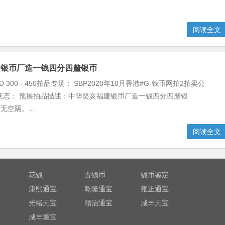
.
阅读全文
建银币厂造一钱四分四釐银币
 300 - 450拍品专场： SBP2020年10月香港#G-钱币网拍2拍卖公
卖状态： 预展拍品描述：中华癸亥福建银币厂造一钱四分四釐银
 无空隔。...
阅读全文
花钱
古钱币
钱币鉴定
康熙通宝
乾隆通宝
雍正通宝
光绪元宝
顺治通宝
咸丰元宝
咸丰重宝