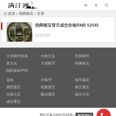
首页
尧舜衕宝
文章
尧舜衕宝背天成交价格RMB 52545
12月22日
大清铜币价格
光绪元宝
民国铜币
袁大头
大清银币
孙像银元
隐私版权声明
花钱
古钱币
钱币鉴定
康熙通宝
乾隆通宝
雍正通宝
光绪元宝
顺治通宝
咸丰元宝
咸丰重宝
鄂ICP备20007599号-2
联系我们