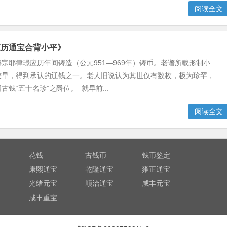
阅读全文
应历通宝合背小平》
宗耶律璟应历年间铸造（公元951—969年）铸币。老谱所载形制小
较早，得到承认的辽钱之一。老人旧说认为其世仅有数枚，极为珍罕，
古钱“五十名珍”之爵位。 就早前...
阅读全文
花钱
古钱币
钱币鉴定
康熙通宝
乾隆通宝
雍正通宝
光绪元宝
顺治通宝
咸丰元宝
咸丰重宝