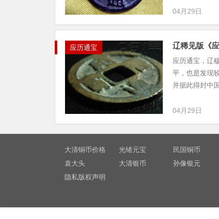
04月29日
辽稀见版《
应历通宝
应历通宝，辽穆
平，也是发现
并据此得封中国
04月29日
大清铜币价格
光绪元宝
民国铜币
袁大头
大清银币
孙像银元
隐私版权声明