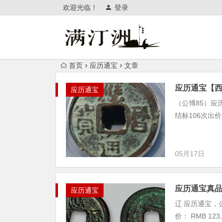
欢迎光临！
登录
首页
应历通宝
文章
应历通宝【西安
应历通宝
（公博85）应历通
结标106次出价 
05月17日
应历通宝真
应历通宝
辽 应历通宝，公元
价： RMB 123,