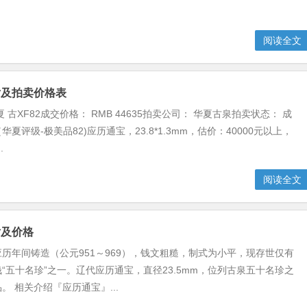
阅读全文
片及拍卖价格表
 古XF82成交价格： RMB 44635拍卖公司： 华夏古泉拍卖状态： 成
夏评级-极美品82)应历通宝，23.8*1.3mm，估价：40000元以上，
.
阅读全文
片及价格
历年间铸造（公元951～969），钱文粗糙，制式为小平，现存世仅有
“五十名珍”之一。辽代应历通宝，直径23.5mm，位列古泉五十名珍之
。 相关介绍『应历通宝』...