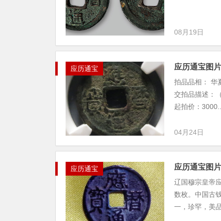
08月19日
应历通宝图
应历通宝
拍品品相： 华夏
交拍品描述：（华
起拍价：3000..
04月24日
应历通宝图
应历通宝
辽国穆宗皇帝应
数枚。中国古钱
一，珍罕，美品