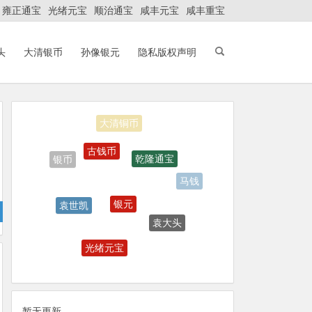
雍正通宝
光绪元宝
顺治通宝
咸丰元宝
咸丰重宝
头
大清银币
孙像银元
隐私版权声明
古钱币
乾隆通宝
银币
马钱
银元
袁世凯
袁大头
花钱
光绪元宝
大清银币
光绪通宝
暂无更新