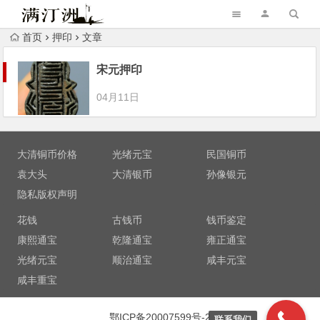
首页
押印
文章
宋元押印
04月11日
大清铜币价格
光绪元宝
民国铜币
袁大头
大清银币
孙像银元
隐私版权声明
花钱
古钱币
钱币鉴定
康熙通宝
乾隆通宝
雍正通宝
光绪元宝
顺治通宝
咸丰元宝
咸丰重宝
鄂ICP备20007599号-2
联系我们