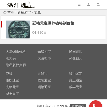
首页
延祐通宝
文章
延祐元宝供养钱银制价格
04月30日
大清铜币价格
光绪元宝
民国铜币
袁大头
大清银币
孙像银元
隐私版权声明
花钱
古钱币
钱币鉴定
康熙通宝
乾隆通宝
雍正通宝
光绪元宝
顺治通宝
咸丰元宝
咸丰重宝
鄂ICP备20007599号-2
联系我们