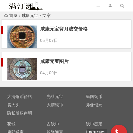
首页
咸康元宝
文章
咸康元宝背月成交价格
05月07日
咸康元宝图片
04月09日
大清铜币价格
光绪元宝
民国铜币
袁大头
大清银币
孙像银元
隐私版权声明
花钱
古钱币
钱币鉴定
康熙通宝
乾隆通宝
雍正通宝
联系我们