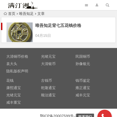
首页
唯吾知足
文章
唯吾知足背七五花钱价格
04月15日
大清铜币价格
光绪元宝
民国铜币
袁大头
大清银币
孙像银元
隐私版权声明
花钱
古钱币
钱币鉴定
康熙通宝
乾隆通宝
雍正通宝
光绪元宝
顺治通宝
咸丰元宝
咸丰重宝
鄂ICP备20007599号-2
联系我们