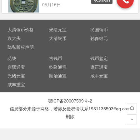
05月16日
大清铜币价格
光绪元宝
民国铜币
袁大头
大清银币
孙像银元
隐私版权声明
花钱
古钱币
钱币鉴定
康熙通宝
乾隆通宝
雍正通宝
光绪元宝
顺治通宝
咸丰元宝
咸丰重宝
鄂ICP备20007599号-2
信息部分来源于网络，若涉及侵权请联系1931135503#qq.com
删除