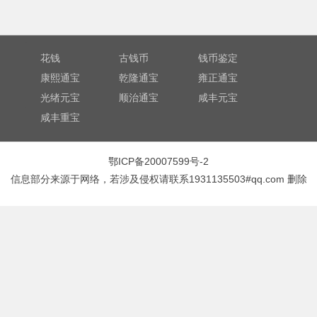
花钱
古钱币
钱币鉴定
康熙通宝
乾隆通宝
雍正通宝
光绪元宝
顺治通宝
咸丰元宝
咸丰重宝
鄂ICP备20007599号-2
信息部分来源于网络，若涉及侵权请联系1931135503#qq.com 删除