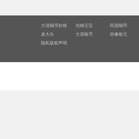
大清铜币价格
光绪元宝
民国铜币
袁大头
大清银币
孙像银元
隐私版权声明