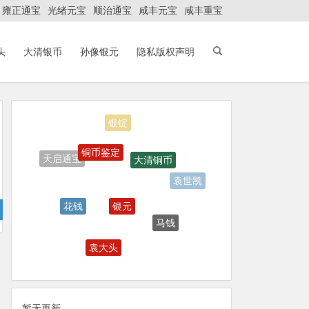
雍正通宝
光绪元宝
顺治通宝
咸丰元宝
咸丰重宝
头
大清银币
孙像银元
隐私版权声明
银锭
铜币鉴定
大清铜币
天启通宝
袁世凯
银元
花钱
马钱
袁大头
古钱币
暂无更新