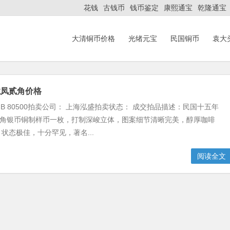
花钱
古钱币
钱币鉴定
康熙通宝
乾隆通宝
大清铜币价格
光绪元宝
民国铜币
袁大
龙凤贰角价格
MB 80500拍卖公司： 上海泓盛拍卖状态： 成交拍品描述：民国十五年
贰角银币铜制样币一枚，打制深峻立体，图案细节清晰完美，醇厚咖啡
状态极佳，十分罕见，著名...
阅读全文