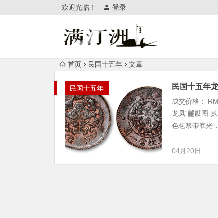
欢迎光临！
登录
首页
民国十五年
文章
民国十五年
民国十五年
成交价格： R
龙凤“黼黻图”
色包浆带底光，
04月20日