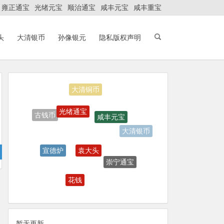
雍正通宝
光绪元宝
顺治通宝
咸丰元宝
咸丰重宝
头
大清银币
孙像银元
隐私版权声明
大清铜币
光绪通宝
咸丰元宝
古钱币
大清银币
袁大头
宣德炉
崇宁通宝
花钱
暂无更新