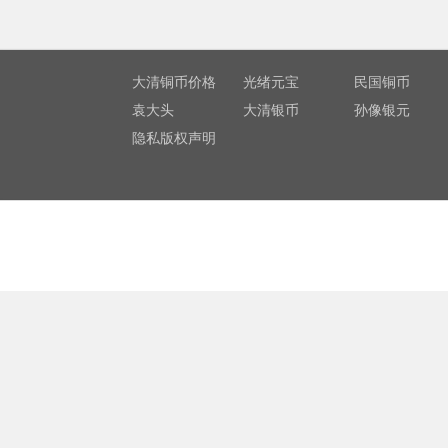
大清铜币价格
光绪元宝
民国铜币
袁大头
大清银币
孙像银元
隐私版权声明