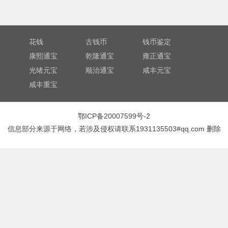
花钱
古钱币
钱币鉴定
康熙通宝
乾隆通宝
雍正通宝
光绪元宝
顺治通宝
咸丰元宝
咸丰重宝
鄂ICP备20007599号-2
信息部分来源于网络，若涉及侵权请联系1931135503#qq.com 删除