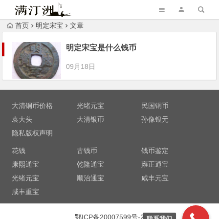
首页
明定宋宝
文章
明定宋宝是什么钱币
09月18日
大清铜币价格
光绪元宝
民国铜币
袁大头
大清银币
孙像银元
隐私版权声明
花钱
古钱币
钱币鉴定
康熙通宝
乾隆通宝
雍正通宝
光绪元宝
顺治通宝
咸丰元宝
咸丰重宝
鄂ICP备20007599号-2
联系我们