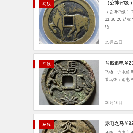
（公博评级 ）
马钱
（公博评级 ）黄渠
21:38:20 
结...
05月22日
马钱追电￥23
马钱
马钱：追电编号：sx
看马钱：追电￥23
06月16日
赤电之马￥32
马钱
马钱：赤电之马编号：