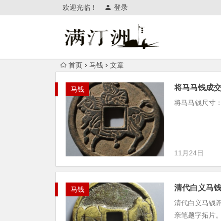
欢迎光临！
登录
首页
马钱
文章
将马马钱成交价:
马钱
将马马钱尺寸：26.
11月24日
清代白义马钱成交
马钱
清代白义马钱评级
亲笔题字拓片。评