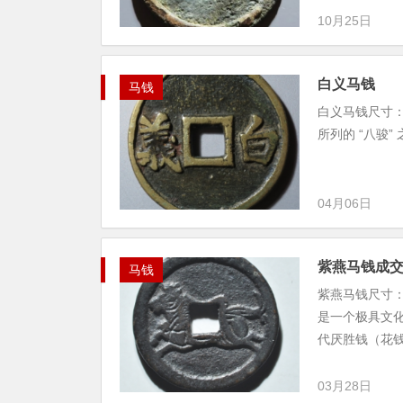
10月25日
白义马钱
马钱
白义马钱尺寸：33
所列的 “八骏
04月06日
紫燕马钱成
马钱
紫燕马钱尺寸：24
是一个极具文
代厌胜钱（花钱）
03月28日