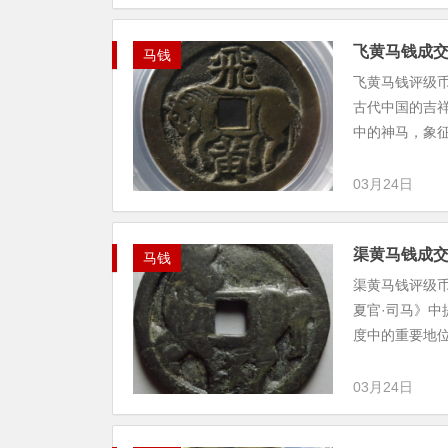
飞黄马钱成
马钱
飞黄马钱评级币尺寸
古代中国的吉祥
中的神马，象征.
03月24日
渠黄马钱成
马钱
渠黄马钱评级币尺寸
夏官·司马》中
度中的重要地
03月24日