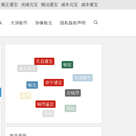
雍正通宝
光绪元宝
顺治通宝
咸丰元宝
咸丰重宝
头
大清银币
孙像银元
隐私版权声明
天启通宝
银锭
崇宁通宝
银元
大清银币
古钱币
铜币鉴定
银币
花钱
马钱
暂无更新