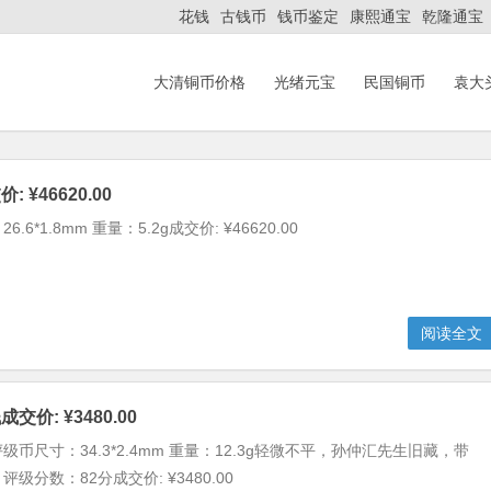
花钱
古钱币
钱币鉴定
康熙通宝
乾隆通宝
大清铜币价格
光绪元宝
民国铜币
袁大
 ¥46620.00
6*1.8mm 重量：5.2g成交价: ¥46620.00
阅读全文
价: ¥3480.00
币尺寸：34.3*2.4mm 重量：12.3g轻微不平，孙仲汇先生旧藏，带
级分数：82分成交价: ¥3480.00