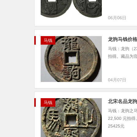
06月06日
龙驹马钱价
马钱
马钱：龙驹（23.
拍得。藏品为官
04月07日
北宋名品龙
马钱
马钱：龙驹之马（
22,500 
25425元