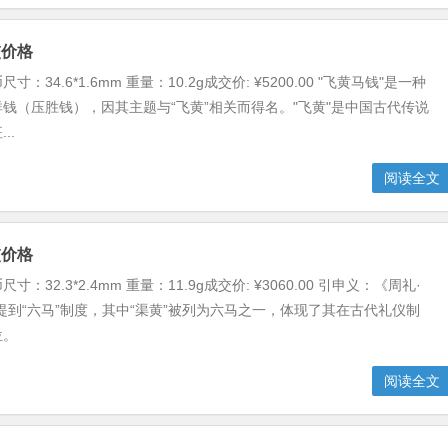
交价格
：34.6*1.6mm 重量：10.2g成交价: ¥5200.00 "飞黄马钱"是一种
钱​（压胜钱），因其主题与“飞黄”相关而得名。"飞黄"是中国古代传说
..
阅读全文
交价格
：32.3*2.4mm 重量：11.9g成交价: ¥3060.00 引申义：《周礼·
提到“六马”制度，其中“渠黄”被列为六马之一，体现了其在古代礼仪制
位。
阅读全文