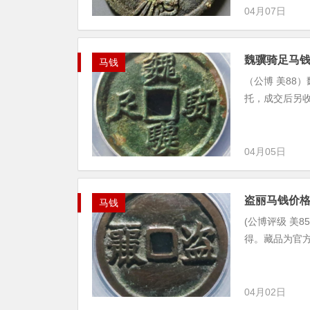
04月07日
魏骥骑足马
马钱
（公博 美88
托，成交后另收
04月05日
盗丽马钱价
马钱
(公博评级 美8
得。藏品为官方
04月02日