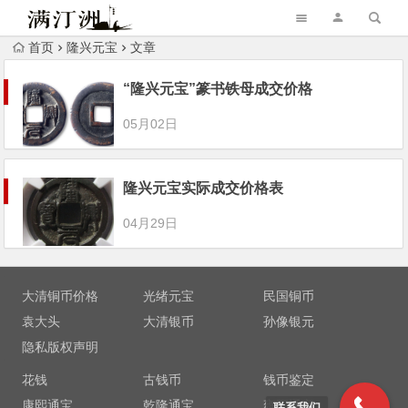
首页
隆兴元宝
文章
“隆兴元宝”篆书铁母成交价格
05月02日
隆兴元宝实际成交价格表
04月29日
大清铜币价格
光绪元宝
民国铜币
袁大头
大清银币
孙像银元
隐私版权声明
花钱
古钱币
钱币鉴定
康熙通宝
乾隆通宝
雍正通宝
联系我们