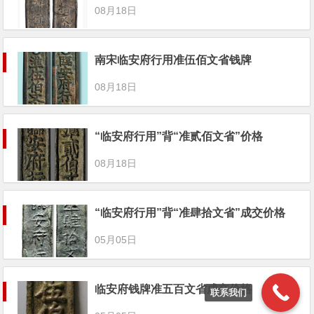
08月18日
南宋临安府行用准伍佰文省钱牌
08月18日
“临安府行用”背“准贰佰文省”价格
08月18日
“临安府行用”背“准肆拾文省”成交价格
05月05日
临安府钱牌准五百文省成交价格
联系我们