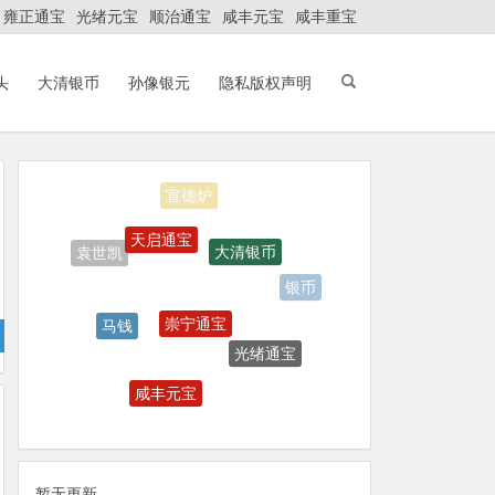
雍正通宝
光绪元宝
顺治通宝
咸丰元宝
咸丰重宝
头
大清银币
孙像银元
隐私版权声明
宣德炉
天启通宝
大清银币
袁世凯
银币
崇宁通宝
马钱
光绪通宝
铜币鉴定
咸丰元宝
光绪元宝
大清铜币
暂无更新