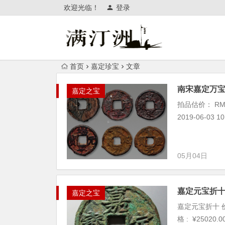
欢迎光临！
登录
首页
嘉定珍宝
文章
南宋嘉定万宝
嘉定之宝
拍品估价： RM
2019-06-03 
05月04日
嘉定元宝折
嘉定之宝
嘉定元宝折十 价格 :
格 : ¥25020.