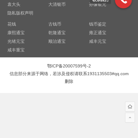
袁大头
大清银币
孙像银元
隐私版权声明
花钱
古钱币
钱币鉴定
康熙通宝
乾隆通宝
雍正通宝
光绪元宝
顺治通宝
咸丰元宝
咸丰重宝
鄂ICP备20007599号-2
信息部分来源于网络，若涉及侵权请联系1931135503#qq.com
删除