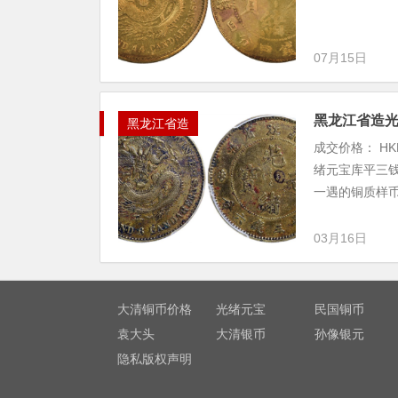
07月15日
黑龙江省造
黑龙江省造
成交价格： HK
绪元宝库平三钱六
一遇的铜质样
03月16日
大清铜币价格
光绪元宝
民国铜币
袁大头
大清银币
孙像银元
隐私版权声明