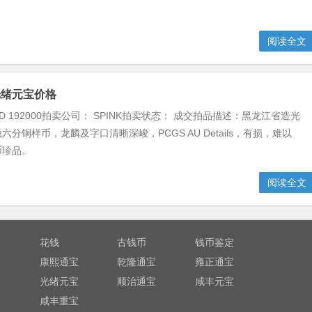
阅读全文
光绪元宝价格
D 192000拍卖公司： SPINK拍卖状态： 成交拍品描述：黑龙江省造光
分铜样币，龙麟及字口清晰深峻，PCGS AU Details，有损，难以
币珍品。
阅读全文
花钱
古钱币
钱币鉴定
康熙通宝
乾隆通宝
雍正通宝
光绪元宝
顺治通宝
咸丰元宝
咸丰重宝