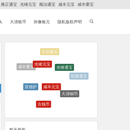
雍正通宝
光绪元宝
顺治通宝
咸丰元宝
咸丰重宝
头
大清银币
孙像银元
隐私版权声明
天启通宝
光绪元宝
光绪通宝
咸丰重宝
乾隆通宝
咸丰元宝
宣德炉
大清铜币
古钱币
袁世凯
暂无更新