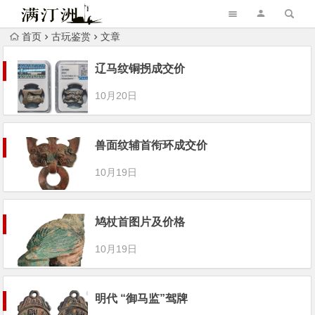
首页
古玩鉴赏
文章
辽马纹铜拐成交价
10月20日
兽面纹辅首衔环成交价
10月19日
鸠杖首图片及价格
10月19日
明代 “御马监”驾牌