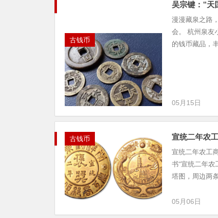
吴宗键：“天
漫漫藏泉之路
会。 杭州泉友
古钱币
的钱币藏品，丰
05月15日
宣统二年农
古钱币
宣统二年农工
书“宣统二年农
塔图，周边两条
05月06日