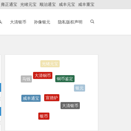
雍正通宝
光绪元宝
顺治通宝
咸丰元宝
咸丰重宝
头
大清银币
孙像银元
隐私版权声明
光绪元宝
大清铜币
铜币鉴定
马钱
银元
宣德炉
咸丰通宝
大清银币
乾隆通宝
银币
天启通宝