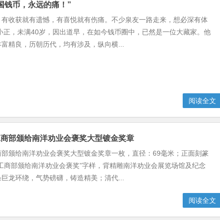
国钱币，永远的痛！”
，有收获就有遗憾，有喜悦就有伤痛。不少泉友一路走来，想必深有体
小正，未满40岁，因出道早，在如今钱币圈中，已然是一位大藏家。他
富精良，历朝历代，均有涉及，纵向横...
阅读全文
工商部颁给南洋劝业会褒奖大型镀金奖章
商部颁给南洋劝业会褒奖大型镀金奖章一枚，直径：69毫米；正面刻篆
工商部颁给南洋劝业会褒奖”字样，背精雕南洋劝业会展览场馆及纪念
巨龙环绕，气势磅礴，铸造精美；清代...
阅读全文