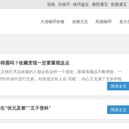
花钱
古钱币
钱币鉴定
康熙通宝
乾隆通宝
大清铜币价格
光绪元宝
民国铜币
袁大
行得通吗？收藏变现一定要重视这点
多玩文物艺术品收藏的人都会有这样一个感觉，眼看着藏品不断增值，一
到市场中进行交易，却发现没有人会“买账”，内心又充满了无奈和焦
阅读全文
生“状元及第”“五子登科”
阅读全文