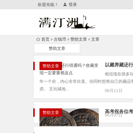
欢迎光临！
登录
首页
古钱币
赞助文章
文章
赞助文章
以藏养藏还
赞助文章
​​相信现在很
年一个价，内心非常欣喜。但同时想将自己的藏品带
虑。 文玩城地...
06月11日
高考祝各位考
赞助文章
06月07日