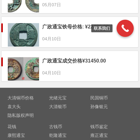
05月07日
广政通宝铁母价格: ¥22400.00
联系我们
04月10日
广政通宝成交价格¥31450.00
04月10日
大清铜币价格
光绪元宝
民国铜币
袁大头
大清银币
孙像银元
隐私版权声明
花钱
古钱币
钱币鉴定
康熙通宝
乾隆通宝
雍正通宝