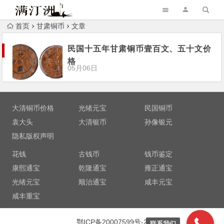
首页
甘肃铜币
文章
民国十五年甘肃铜币壹百文、五十文价
格
05月06日
大清铜币价格
光绪元宝
民国铜币
袁大头
大清银币
孙像银元
隐私版权声明
花钱
古钱币
钱币鉴定
康熙通宝
乾隆通宝
雍正通宝
光绪元宝
顺治通宝
咸丰元宝
咸丰重宝
鄂ICP备20007599号-2
联系我们