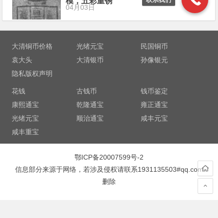
模，五彩重锈
04月03日
大清铜币价格
光绪元宝
民国铜币
袁大头
大清银币
孙像银元
隐私版权声明
花钱
古钱币
钱币鉴定
康熙通宝
乾隆通宝
雍正通宝
光绪元宝
顺治通宝
咸丰元宝
咸丰重宝
鄂ICP备20007599号-2
信息部分来源于网络，若涉及侵权请联系1931135503#qq.com
删除