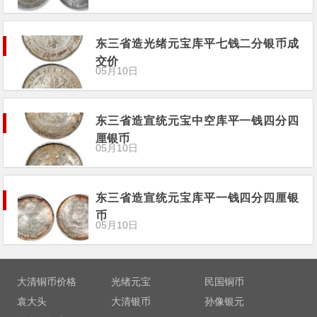
东三省造光绪元宝库平七钱二分银币成
交价
05月10日
东三省造宣统元宝中空库平一钱四分四
厘银币
05月10日
东三省造宣统元宝库平一钱四分四厘银
币
05月10日
大清铜币价格
光绪元宝
民国铜币
袁大头
大清银币
孙像银元