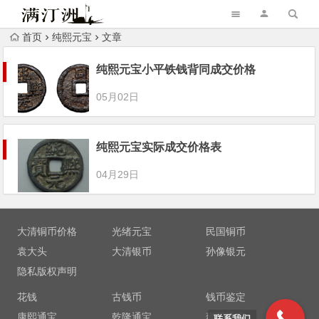
首页
纯熙元宝
文章
纯熙元宝小平铁钱背同成交价格
05月02日
纯熙元宝实际成交价格表
04月29日
大清铜币价格
光绪元宝
民国铜币
袁大头
大清银币
孙像银元
隐私版权声明
花钱
古钱币
钱币鉴定
康熙通宝
乾隆通宝
雍正通宝
联系我们