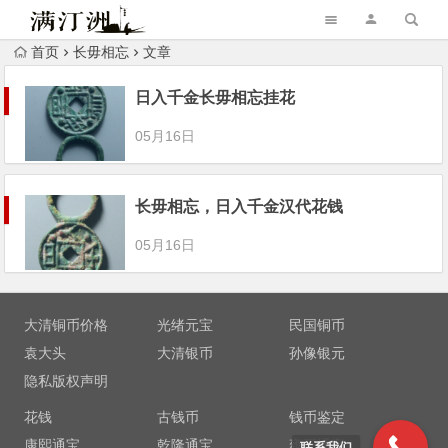
首页
长毋相忘
文章
日入千金长毋相忘挂花
05月16日
长毋相忘，日入千金汉代花钱
05月16日
大清铜币价格
光绪元宝
民国铜币
袁大头
大清银币
孙像银元
隐私版权声明
花钱
古钱币
钱币鉴定
康熙通宝
乾隆通宝
雍正通宝
联系我们