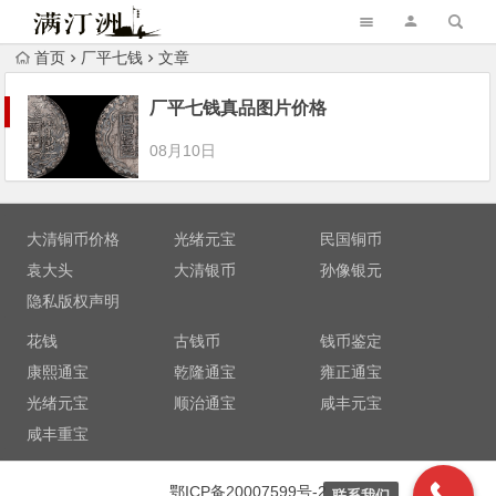
首页
厂平七钱
文章
厂平七钱真品图片价格
08月10日
大清铜币价格
光绪元宝
民国铜币
袁大头
大清银币
孙像银元
隐私版权声明
花钱
古钱币
钱币鉴定
康熙通宝
乾隆通宝
雍正通宝
光绪元宝
顺治通宝
咸丰元宝
咸丰重宝
鄂ICP备20007599号-2
联系我们