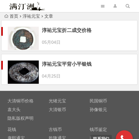
首页
淳祐元宝
文章
淳祐元宝折二成交价格
05月04日
淳祐元宝平背小平银钱
04月25日
大清铜币价格
光绪元宝
民国铜币
袁大头
大清银币
孙像银元
隐私版权声明
花钱
古钱币
钱币鉴定
康熙通宝
乾隆通宝
雍正通宝
联系我们