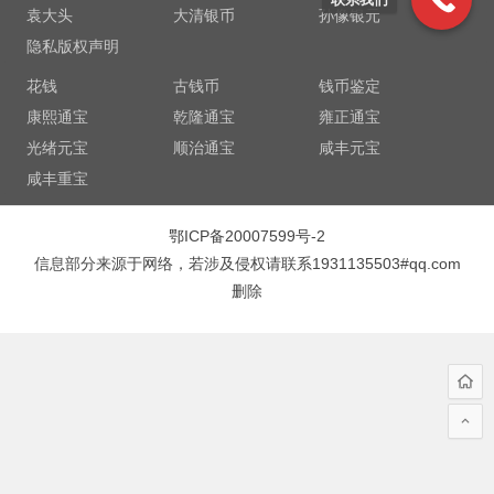
袁大头
大清银币
孙像银元
隐私版权声明
花钱
古钱币
钱币鉴定
康熙通宝
乾隆通宝
雍正通宝
光绪元宝
顺治通宝
咸丰元宝
咸丰重宝
鄂ICP备20007599号-2
信息部分来源于网络，若涉及侵权请联系1931135503#qq.com
删除