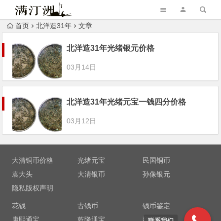
首页
北洋造31年
文章
北洋造31年光绪银元价格
03月14日
北洋造31年光绪元宝一钱四分价格
03月12日
大清铜币价格
光绪元宝
民国铜币
袁大头
大清银币
孙像银元
隐私版权声明
花钱
古钱币
钱币鉴定
康熙通宝
乾隆通宝
雍正通宝
联系我们