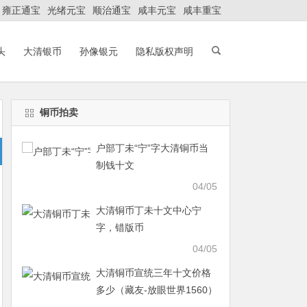
雍正通宝
光绪元宝
顺治通宝
咸丰元宝
咸丰重宝
头
大清银币
孙像银元
隐私版权声明
铜币拍卖
户部丁未“宁”字大清铜币当
制钱十文
04/05
大清铜币丁未十文中心宁
字，错版币
04/05
大清铜币宣统三年十文价格
多少（藏友-放眼世界1560）