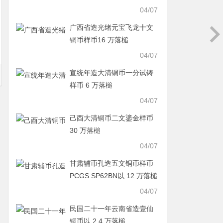
04/07
广西省造光绪元宝飞龙十文
铜币样币16 万落槌
04/07
宣统年造大清铜币一分试铸
样币 6 万落槌
04/07
己酉大清铜币二文鎏金样币
30 万落槌
04/07
甘肃辅币孔造五文铜币样币
PCGS SP62BN以 12 万落槌
04/07
民国二十一年云南省造壹仙
铜币以 2.4 万落槌