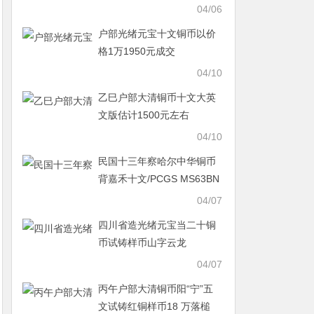
04/06
户部光绪元宝十文铜币以价
格1万1950元成交
04/10
乙巳户部大清铜币十文大英
文版估计1500元左右
04/10
民国十三年察哈尔中华铜币
背嘉禾十文/PCGS MS63BN
以 8 万落槌
04/07
四川省造光绪元宝当二十铜
币试铸样币山字云龙
04/07
丙午户部大清铜币阳“宁”五
文试铸红铜样币18 万落槌