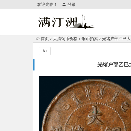
欢迎光临！
登录
首页
大清铜币价格
铜币拍卖
光绪户部乙巳大
A+
光绪户部乙巳