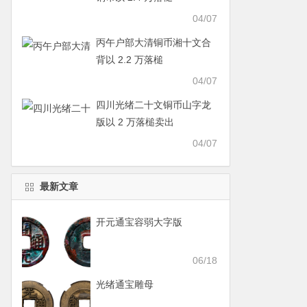
04/07
丙午户部大清铜币湘十文合
背以 2.2 万落槌
04/07
四川光绪二十文铜币山字龙
版以 2 万落槌卖出
04/07
最新文章
开元通宝容弱大字版
06/18
光绪通宝雕母