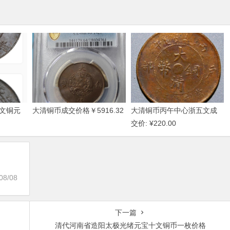
文铜元
大清铜币成交价格￥5916.32
大清铜币丙午中心浙五文成
交价: ¥220.00
08/08
下一篇
清代河南省造阳太极光绪元宝十文铜币一枚价格