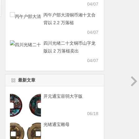
04/07
丙午户部大清铜币湘十文合
背以 2.2 万落槌
04/07
四川光绪二十文铜币山字龙
版以 2 万落槌卖出
04/07
最新文章
开元通宝容弱大字版
06/18
光绪通宝雕母