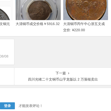
文铜元
大清铜币成交价格￥5916.32
大清铜币丙午中心浙五文成
交价: ¥220.00
08/08
下一篇
槌
四川光绪二十文铜币山字龙版以 2 万落槌卖出
登录
才能发表评论！