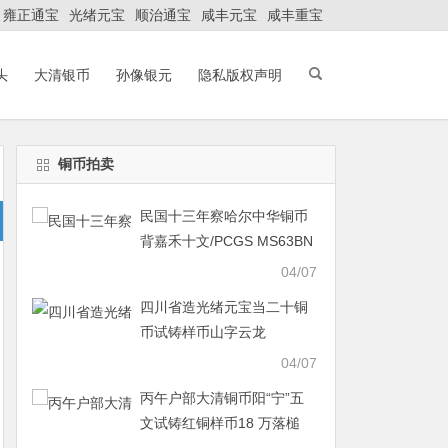
雍正通宝
光绪元宝
顺治通宝
咸丰元宝
咸丰重宝
头
大清银币
孙像银元
隐私版权声明
铜币拍卖
民国十三年察哈尔中华铜币
背嘉禾十文/PCGS MS63BN
以 8 万落槌
04/07
四川省造光绪元宝当二十铜
币试铸样币山字云龙
04/07
丙午户部大清铜币阳“宁”五
文试铸红铜样币18 万落槌