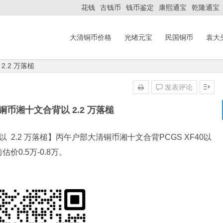
花钱
古钱币
钱币鉴定
康熙通宝
乾隆通宝
大清铜币价格
光绪元宝
民国铜币
袁大
.2 万落槌
发表评论
币湘十文合背以 2.2 万落槌
0以 2.2 万落槌】丙午户部大清铜币湘十文合背PCGS XF40以
估价0.5万-0.8万。