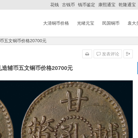
花钱
古钱币
钱币鉴定
康熙通宝
乾隆通宝
大清铜币价格
光绪元宝
民国铜币
袁大
五文铜币价格20700元
发表评论
造辅币五文铜币价格20700元