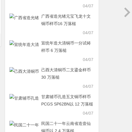
04/07
广西省造光绪元宝飞龙十文
铜币样币16 万落槌
04/07
宣统年造大清铜币一分试铸
样币 6 万落槌
04/07
己酉大清铜币二文鎏金样币
30 万落槌
04/07
甘肃辅币孔造五文铜币样币
PCGS SP62BN以 12 万落槌
04/07
民国二十一年云南省造壹仙
铜币以 2.4 万落槌