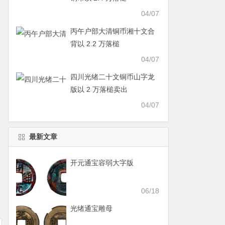
04/07
丙午户部大清铜币湘十文合
背以 2.2 万落槌
04/07
四川光绪二十文铜币山字龙
版以 2 万落槌卖出
04/07
最新文章
开元通宝容弱大字版
06/18
光绪通宝雕母