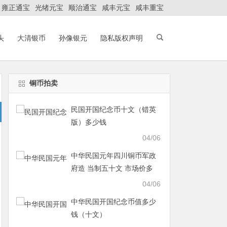
雍正通宝
光绪元宝
顺治通宝
咸丰元宝
咸丰重宝
头
大清银币
孙像银元
隐私版权声明
铜币拍卖
民国开国纪念币十文（错英
版）多少钱
04/06
中华民国元年四川铜币军政
府造 当制五十文 市场价多
少？
04/06
中华民国开国纪念币值多少
钱（十文）