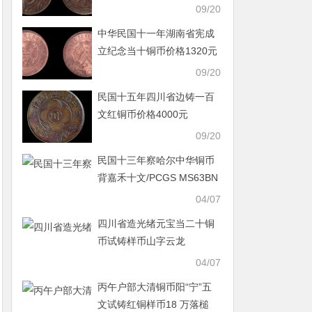
09/20
中华民国十一年湖南省宪成
立纪念当十铜币价格1320元
09/20
民国十五年四川省边铸一百
文红铜币价格4000元
09/20
民国十三年察哈尔中华铜币
背嘉禾十文/PCGS MS63BN
以 8 万落槌
04/07
四川省造光绪元宝当二十铜
币试铸样币山字云龙
04/07
丙午户部大清铜币阳“宁”五
文试铸红铜样币18 万落槌