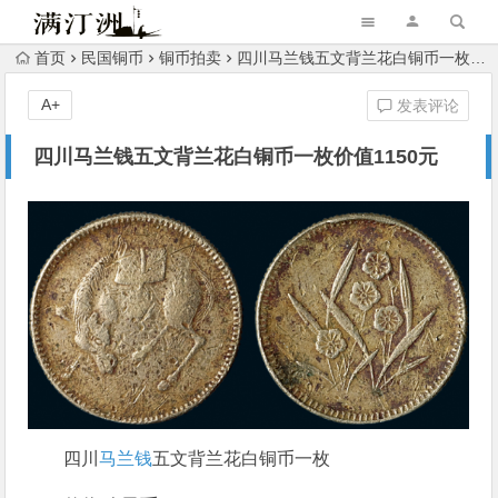
首页
民国铜币
铜币拍卖
四川马兰钱五文背兰花白铜币一枚价值1150元
A+
发表评论
四川马兰钱五文背兰花白铜币一枚价值1150元
四川
马兰钱
五文背兰花白铜币一枚