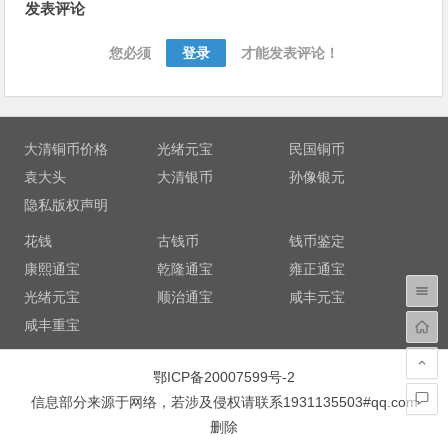
发表评论
章
导
您必须
登录
才能发表评论！
航
大清铜币价格
光绪元宝
民国铜币
袁大头
大清银币
孙像银元
隐私版权声明
花钱
古钱币
钱币鉴定
康熙通宝
乾隆通宝
雍正通宝
光绪元宝
顺治通宝
咸丰元宝
咸丰重宝
鄂ICP备20007599号-2
信息部分来源于网络，若涉及侵权请联系1931135503#qq.com
删除