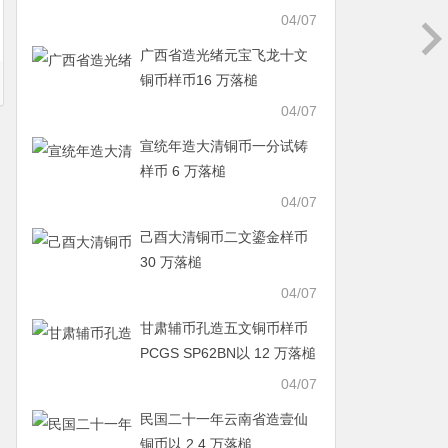
04/07
广西省造光绪元宝飞龙十文
铜币样币16 万落槌
04/07
宣统年造大清铜币一分试铸
样币 6 万落槌
04/07
己酉大清铜币二文鎏金样币
30 万落槌
04/07
甘肃辅币孔造五文铜币样币
PCGS SP62BN以 12 万落槌
04/07
民国二十一年云南省造壹仙
铜币以 2.4 万落槌