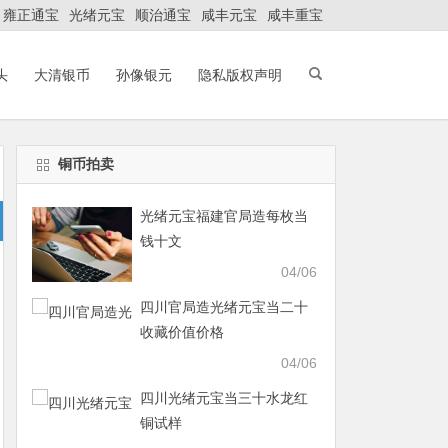
雍正通宝
光绪元宝
顺治通宝
咸丰元宝
咸丰重宝
头
大清银币
孙像银元
隐私版权声明
铜币拍卖
光绪元宝福建官局造每枚当
钱十文
04/06
四川官局造光绪元宝当二十
收藏价值价格
04/06
四川光绪元宝当三十水龙红
铜试样