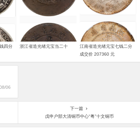
钱四分
浙江省造光绪元宝当二十
江南省造光绪元宝七钱二分
成交价 207360 元
08/06
下一篇
戊申户部大清铜币中心“粤”十文铜币