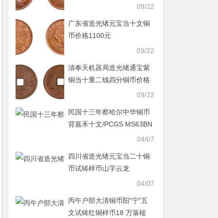
09/22
广东省造光绪元宝当十文铜
币价格1100元
09/22
清奉天机器局造光绪通宝紫
铜当十重二钱四分铜币价格
1100元
09/22
民国十三年察哈尔中华铜币
背嘉禾十文/PCGS MS63BN
以 8 万落槌
04/07
四川省造光绪元宝当二十铜
币试铸样币山字云龙
04/07
丙午户部大清铜币阳“宁”五
文试铸红铜样币18 万落槌