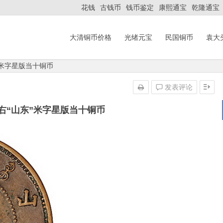
花钱
古钱币
钱币鉴定
康熙通宝
乾隆通宝
大清铜币价格
光绪元宝
民国铜币
袁大
”米字星版当十铜币
发表评论
右“山东”米字星版当十铜币