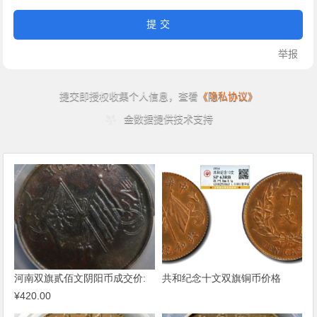
河南双旗贰佰文阴阳币成交价:
共和纪念十文双旗铜币价格
¥420.00