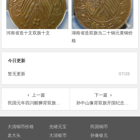
河南省造十文双旗十文
湖南省造双旗当二十铜元黄铜价
格
今日更新
暂无更新
07/26
上一篇
下一篇
民国元年四川醒狮背双旗五文型铜币成交价
孙中山像背双旗开国纪念铜币价格
文
章
大清铜币价格
光绪元宝
民国铜币
导
袁大头
大清银币
孙像银元