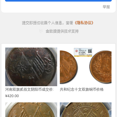
河南双旗贰佰文阴阳币成交价:
共和纪念十文双旗铜币价格
¥420.00