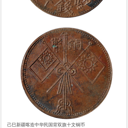
己巳新疆喀造中华民国背双旗十文铜币