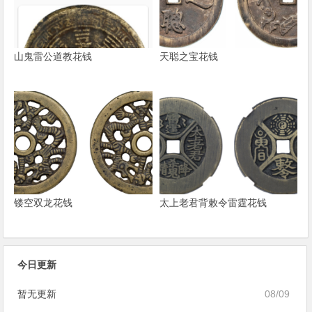
山鬼雷公道教花钱
天聪之宝花钱
镂空双龙花钱
太上老君背敕令雷霆花钱
今日更新
暂无更新
08/09