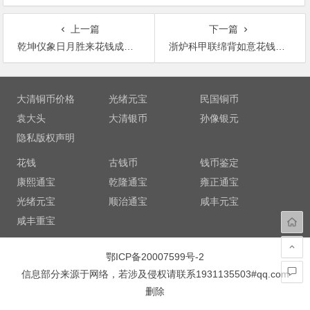
上一篇
下一篇
乾坤仪象日月胜来花钱成交价
浙炉科甲联绵背如意花钱成交价
文
章
大清铜币价格
光绪元宝
民国铜币
导
袁大头
大清银币
孙像银元
航
隐私版权声明
花钱
古钱币
钱币鉴定
康熙通宝
乾隆通宝
雍正通宝
光绪元宝
顺治通宝
咸丰元宝
咸丰重宝
鄂ICP备20007599号-2
信息部分来源于网络，若涉及侵权请联系1931135503#qq.com
删除