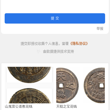
山鬼雷公道教花钱
天聪之宝花钱