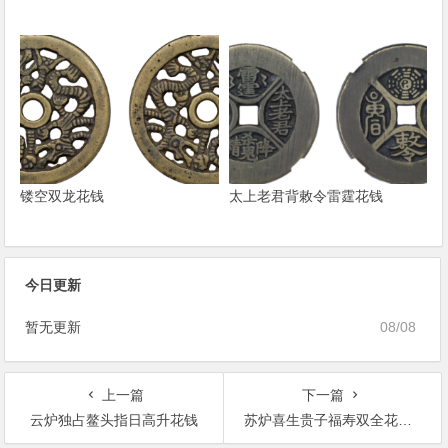
镂空双龙花钱
太上老君背敕令雷霆花钱
今日更新
暂无更新
08/08
上一篇
下一篇
云炉独占鳌头指日高升花钱
苏炉喜生贵子福寿双全花钱成交价