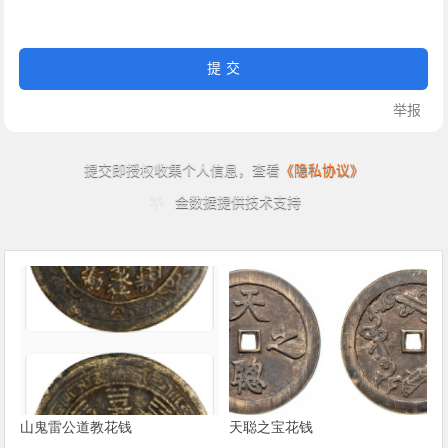
山鬼雷公道教花钱
天聪之宝花钱