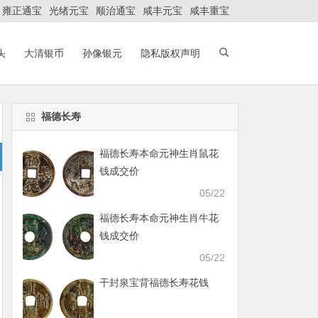
雍正通宝
光绪元宝
顺治通宝
咸丰元宝
咸丰重宝
头
大清银币
孙像银元
隐私版权声明
福德长寿
福德长寿本命元神生肖鼠花
钱成交价
05/22
福德长寿本命元神生肖牛花
钱成交价
05/22
干封泉宝背福德长寿花钱