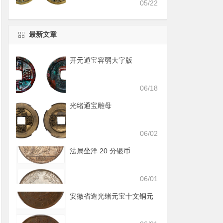
05/22
最新文章
开元通宝容弱大字版
06/18
光绪通宝雕母
06/02
法属坐洋 20 分银币
06/01
安徽省造光绪元宝十文铜元