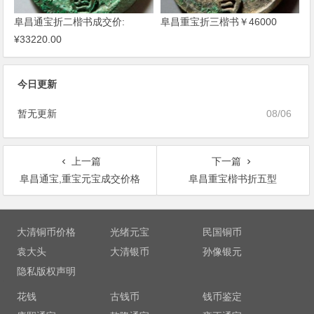
阜昌通宝折二楷书成交价:
阜昌重宝折三楷书￥46000
¥33220.00
今日更新
暂无更新
08/06
上一篇
下一篇
阜昌通宝,重宝元宝成交价格
阜昌重宝楷书折五型
文
章
大清铜币价格
光绪元宝
民国铜币
导
袁大头
大清银币
孙像银元
航
隐私版权声明
花钱
古钱币
钱币鉴定